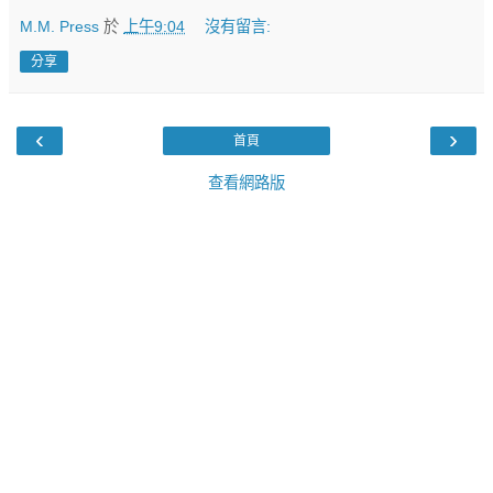
M.M. Press
於
上午9:04
沒有留言:
分享
‹
›
首頁
查看網路版