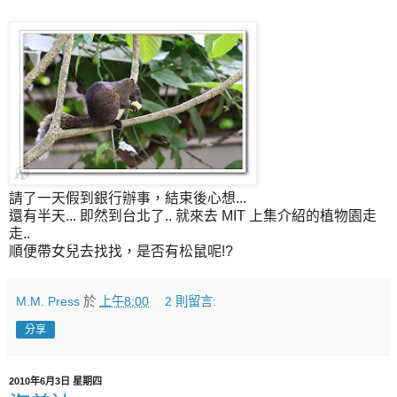
請了一天假到銀行辦事，結束後心想...
還有半天... 即然到台北了.. 就來去 MIT 上集介紹的植物園走
走..
順便帶女兒去找找，是否有松鼠呢!?
M.M. Press
於
上午8:00
2 則留言:
分享
2010年6月3日 星期四