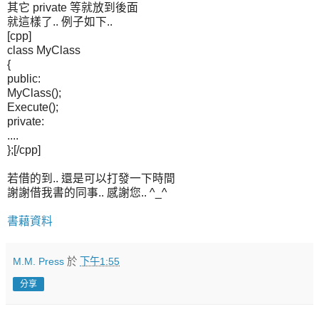
其它 private 等就放到後面
就這樣了.. 例子如下..
[cpp]
class MyClass
{
public:
MyClass();
Execute();
private:
....
};[/cpp]
若借的到.. 還是可以打發一下時間
謝謝借我書的同事.. 感謝您.. ^_^
書藉資料
M.M. Press
於
下午1:55
分享