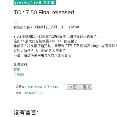
2009年9月10日 星期四
TC : 7.50 Final released
暌違許久的7.50版終於正式釋出了... YAYA!!
7.5從測試開始用到現在共10個版本，總算等到正式版了..
這回7.5最大的更新就屬 UNIODE 的支援了..
雖然官方說支援度超完整，甚至連 FTP, ZIP 壓縮及 plugin 介面等都
這項更新是全TC用戶的最大需求了
不過，還是待弟用用再來向大家報告了...
參考資料:
官網
下載點
張貼者：
M.M. Press
於
下午3:57
標籤：
Software
,
TC
沒有留言: