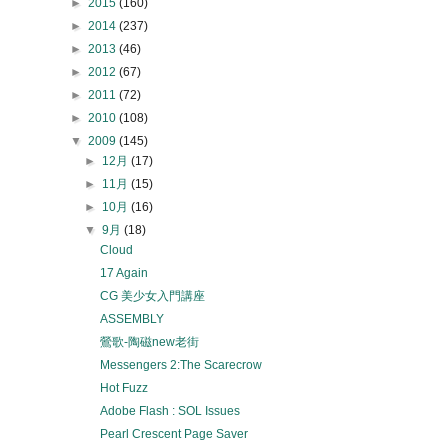
►
2015
(160)
►
2014
(237)
►
2013
(46)
►
2012
(67)
►
2011
(72)
►
2010
(108)
▼
2009
(145)
►
12月
(17)
►
11月
(15)
►
10月
(16)
▼
9月
(18)
Cloud
17 Again
CG 美少女入門講座
ASSEMBLY
鶯歌-陶磁new老街
Messengers 2:The Scarecrow
Hot Fuzz
Adobe Flash : SOL Issues
Pearl Crescent Page Saver