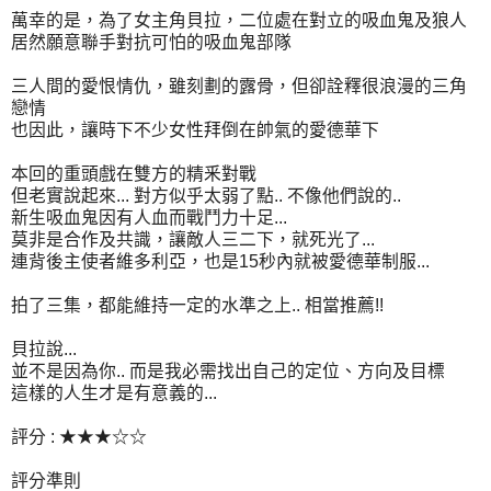
萬幸的是，為了女主角貝拉，二位處在對立的吸血鬼及狼人
居然願意聯手對抗可怕的吸血鬼部隊
三人間的愛恨情仇，雖刻劃的露骨，但卻詮釋很浪漫的三角
戀情
也因此，讓時下不少女性拜倒在帥氣的愛德華下
本回的重頭戲在雙方的精釆對戰
但老實說起來... 對方似乎太弱了點.. 不像他們說的..
新生吸血鬼因有人血而戰鬥力十足...
莫非是合作及共識，讓敵人三二下，就死光了...
連背後主使者維多利亞，也是15秒內就被愛德華制服...
拍了三集，都能維持一定的水準之上.. 相當推薦!!
貝拉說...
並不是因為你.. 而是我必需找出自己的定位、方向及目標
這樣的人生才是有意義的...
評分 : ★★★☆☆
評分準則