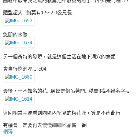
園區中最令我吃驚的就屬池中放養的魚了.. (不知是何種 :??
體型超大...約莫有1.5~2.0公尺長..
悠閒的水鴨
另一個奇特的發現，就是這個生活在地下洞穴的蜂類
會自行挖洞哩... :c04
最後，一不知名的花...居然是倒吊著開...毬蘭!!
找不出名字...
這回相當幸運看到園區內罕見的梅花鹿，算是不虛此行
有機會一定要再去慢慢細細地品嘗一番!
相簿