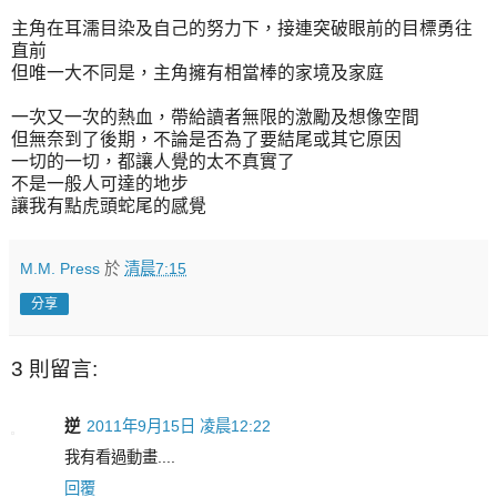
主角在耳濡目染及自己的努力下，接連突破眼前的目標勇往
直前
但唯一大不同是，主角擁有相當棒的家境及家庭
一次又一次的熱血，帶給讀者無限的激勵及想像空間
但無奈到了後期，不論是否為了要結尾或其它原因
一切的一切，都讓人覺的太不真實了
不是一般人可達的地步
讓我有點虎頭蛇尾的感覺
M.M. Press
於
清晨7:15
分享
3 則留言:
逆
2011年9月15日 凌晨12:22
我有看過動畫....
回覆