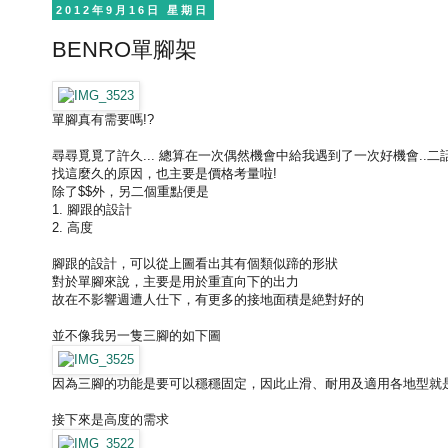
2012年9月16日 星期日
BENRO單腳架
單腳真有需要嗎!?
尋尋覓覓了許久... 總算在一次偶然機會中給我遇到了一次好機會..
找這麼久的原因，也主要是價格考量啦!
除了$$外，另二個重點便是
1. 腳跟的設計
2. 高度
腳跟的設計，可以從上圖看出其有個類似蹄的形狀
對於單腳來說，主要是用於重直向下的出力
故在不影響週遭人仕下，有更多的接地面積是絶對好的
並不像我另一隻三腳的如下圖
因為三腳的功能是要可以穩穩固定，因此止滑、耐用及適用各地型就是
接下來是高度的需求