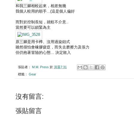
和我三腳相較起來，相差無幾
我個人較用的順手...(這是個人偏好
而對於控制長短，就較不介意..
當然要可以鎖緊為主
原三腳是用卡榫、沒用過旋鈕式
雖然很怕會橡膠疲疺，而失去磨擦力及張力
但仍抱著冒險的心態... 決定敗入
張貼者：
M.M. Press
於
清晨7:31
標籤：
Gear
沒有留言:
張貼留言