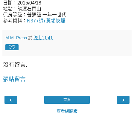
日期：2015/04/18
地點：龍潭石門山
保育等級：普通級 一年一世代
參考資料：
N37 (絹) 黃領蛺蝶
M.M. Press
於
晚上11:41
分享
沒有留言:
張貼留言
‹
›
首頁
查看網路版