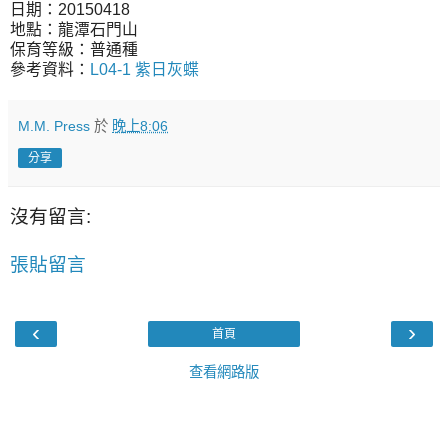
日期：20150418
地點：龍潭石門山
保育等級：普通種
參考資料：
L04-1 紫日灰蝶
M.M. Press
於
晚上8:06
分享
沒有留言:
張貼留言
‹
›
首頁
查看網路版