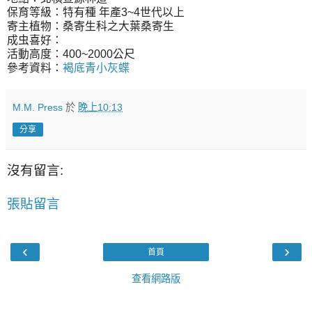
保育等級：特有種 年產3~4世代以上
寄主植物：桑寄生科之大葉桑寄生
成虫喜好：
活動高度：400~2000公尺
參考資料：
褐底青小灰蝶
M.M. Press
於
晚上10:13
分享
沒有留言:
張貼留言
‹
›
首頁
查看網路版