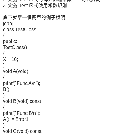
3. 定義 Test 函式使用常數規則
底下就舉一個簡單的例子說明
[cpp]
class TestClass
{
public:
TestClass()
{
X = 10;
}
void A(void)
{
printf("Func A\n");
B();
}
void B(void) const
{
printf("Func B\n");
A(); // Error1
}
void C(void) const