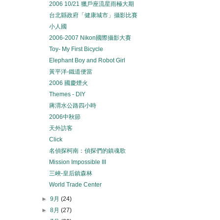
2006 10/21 獵戶座流星雨極大期
台北縣政府「健康城市」攝影比賽
小人國
2006-2007 Nikon國際攝影大賽
Toy- My First Bicycle
Elephant Boy and Robot Girl
黃平洋-鐵道便當
2006 國慶煙火
Themes - DIY
蔣渭水公路四小時
2006中秋節
天外訪客
Click
名偵探柯南：偵探們的鎮魂歌
Mission Impossible III
三峽-皇后鎮森林
World Trade Center
►
9月
(24)
►
8月
(27)