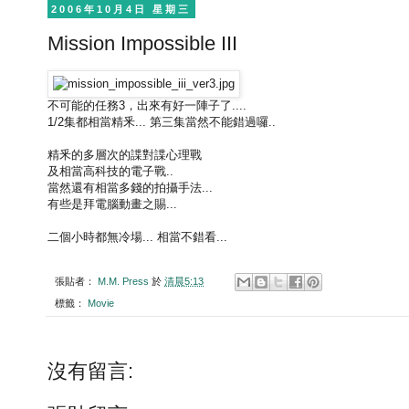
2006年10月4日 星期三
Mission Impossible III
不可能的任務3，出來有好一陣子了....
1/2集都相當精釆... 第三集當然不能錯過囉..
精釆的多層次的諜對諜心理戰
及相當高科技的電子戰..
當然還有相當多錢的拍攝手法...
有些是拜電腦動畫之賜...
二個小時都無冷場... 相當不錯看...
張貼者：
M.M. Press
於
清晨5:13
標籤：
Movie
沒有留言: