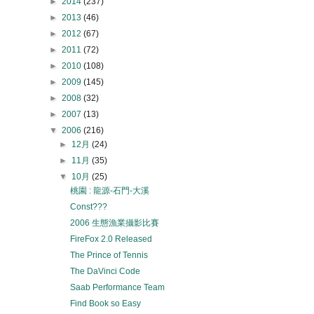
►
2014
(237)
►
2013
(46)
►
2012
(67)
►
2011
(72)
►
2010
(108)
►
2009
(145)
►
2008
(32)
►
2007
(13)
▼
2006
(216)
►
12月
(24)
►
11月
(35)
▼
10月
(25)
桃園 : 龍源-石門-大溪
Const???
2006 生態漁業攝影比賽
FireFox 2.0 Released
The Prince of Tennis
The DaVinci Code
Saab Performance Team
Find Book so Easy