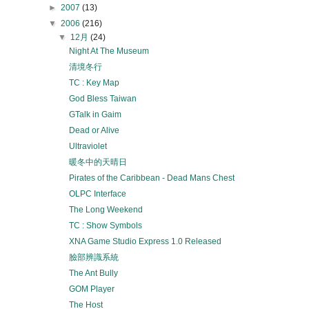
►
2007
(13)
▼
2006
(216)
▼
12月
(24)
Night At The Museum
清境冬行
TC : Key Map
God Bless Taiwan
GTalk in Gaim
Dead or Alive
Ultraviolet
暖冬中的天晴日
Pirates of the Caribbean - Dead Mans Chest
OLPC Interface
The Long Weekend
TC : Show Symbols
XNA Game Studio Express 1.0 Released
臉部辨識系統
The Ant Bully
GOM Player
The Host