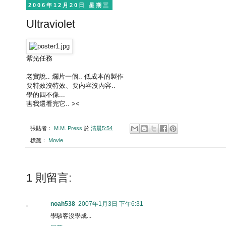
2006年12月20日 星期三
Ultraviolet
紫光任務
老實說.. 爛片一個.. 低成本的製作
要特效沒特效、要內容沒內容..
學的四不像...
害我還看完它.. ><
張貼者：
M.M. Press
於
清晨5:54
標籤：
Movie
1 則留言:
noah538
2007年1月3日 下午6:31
學駭客沒學成...