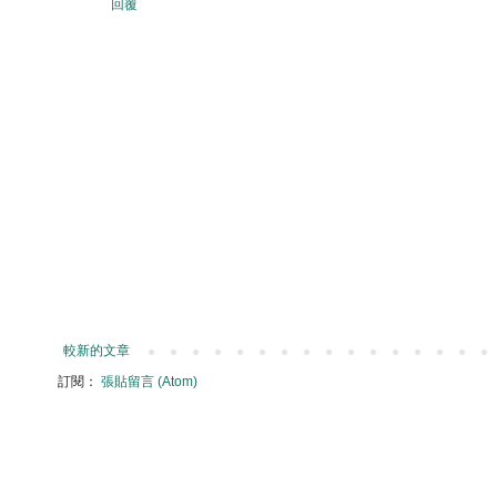
回覆
較新的文章
訂閱：
張貼留言 (Atom)