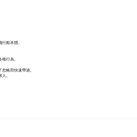
飛行船本體。
。
各種行為。
了忽略而快速帶過。
球人。