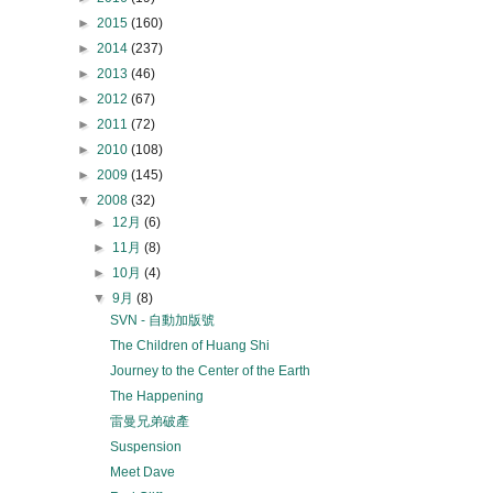
►
2015
(160)
►
2014
(237)
►
2013
(46)
►
2012
(67)
►
2011
(72)
►
2010
(108)
►
2009
(145)
▼
2008
(32)
►
12月
(6)
►
11月
(8)
►
10月
(4)
▼
9月
(8)
SVN - 自動加版號
The Children of Huang Shi
Journey to the Center of the Earth
The Happening
雷曼兄弟破產
Suspension
Meet Dave