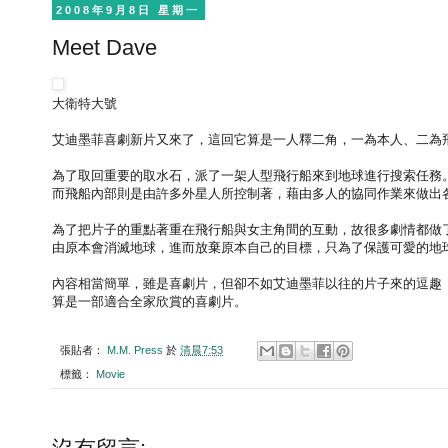
2008年9月8日 星期一
Meet Dave
大衛特大號
艾迪墨菲喜劇新片又來了，這回它算是一人釋二角，一為本人、二為
為了取回重要的取水石，派了一架人型飛行船來到地球進行搜索任務
而飛船內部則是由許多外星人所控制著，藉由多人的協同作業來做出
為了把片子的重點著重在飛行船與女主角間的互動，故很多劇情都做
由原本會消滅地球，進而放棄原本自己的目標，只為了保護可愛的地
內容相當簡單，雖是喜劇片，但卻不如艾迪墨菲以往的片子來的逗趣
算是一部適合全家欣賞的喜劇片。
張貼者：
M.M. Press
於
清晨7:53
標籤：
Movie