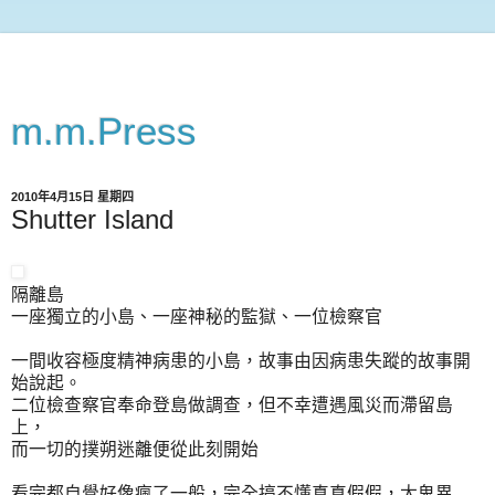
m.m.Press
2010年4月15日 星期四
Shutter Island
隔離島
一座獨立的小島、一座神秘的監獄、一位檢察官
一間收容極度精神病患的小島，故事由因病患失蹤的故事開
始說起。
二位檢查察官奉命登島做調查，但不幸遭遇風災而滯留島
上，
而一切的撲朔迷離便從此刻開始
看完都自覺好像瘋了一般，完全搞不懂真真假假，太鬼異