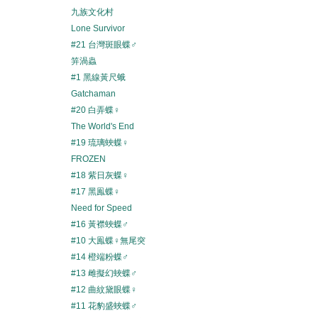
九族文化村
Lone Survivor
#21 台灣斑眼蝶♂
笄渦蟲
#1 黑線黃尺蛾
Gatchaman
#20 白弄蝶♀
The World's End
#19 琉璃蛺蝶♀
FROZEN
#18 紫日灰蝶♀
#17 黑鳯蝶♀
Need for Speed
#16 黃襟蛺蝶♂
#10 大鳯蝶♀無尾突
#14 橙端粉蝶♂
#13 雌擬幻蛺蝶♂
#12 曲紋黛眼蝶♀
#11 花豹盛蛺蝶♂