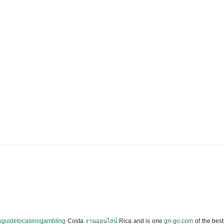
guidetocasinogambling
Costa
งานออนไลน์
Rica and is one
gri-go.com
of the bes