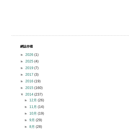
網誌存檔
►
2026
(1)
►
2025
(4)
►
2019
(7)
►
2017
(3)
►
2016
(19)
►
2015
(160)
▼
2014
(237)
►
12月
(26)
►
11月
(14)
►
10月
(19)
►
9月
(29)
►
8月
(28)