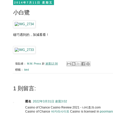
2014年7月11日 星期五
小白鷺
碰巧遇到的，加減看看！
張貼者：
M.M. Press
於
凌晨12:30
標籤：
bird
1 則留言:
匿名
2022年3月31日 凌晨3:02
Casino of Chance Casino Review 2021 - 나비효과.com
Casino of Chance
바카라사이트
Casino is licensed in
poormans