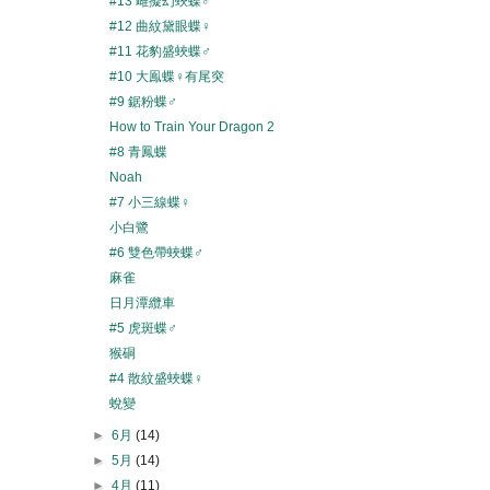
#13 雌擬幻蛺蝶♂
#12 曲紋黛眼蝶♀
#11 花豹盛蛺蝶♂
#10 大鳯蝶♀有尾突
#9 鋸粉蝶♂
How to Train Your Dragon 2
#8 青鳳蝶
Noah
#7 小三線蝶♀
小白鷺
#6 雙色帶蛺蝶♂
麻雀
日月潭纜車
#5 虎斑蝶♂
猴硐
#4 散紋盛蛺蝶♀
蛻變
►
6月
(14)
►
5月
(14)
►
4月
(11)