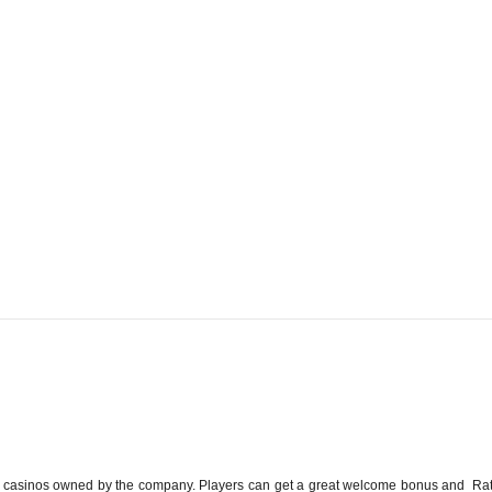
t casinos owned by the company. Players can get a great welcome bonus and Ra