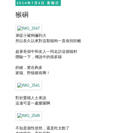
2014年7月6日 星期日
猴硐
弟從小被狗嚇到大
所以長久以來對這類猫狗一直保持距離
趁著長假中和友人一同走訪這個猫村
體驗一下，傳說中的很多猫
的確，實在夠多
家猫、野猫都有啊！
對於愛猫人士來說
這邊可是一處樂園啊
不知是個性使然，還是吃太飽了