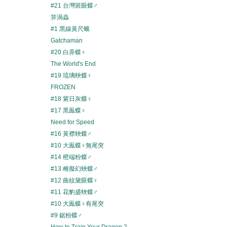
#21 台灣斑眼蝶♂
笄渦蟲
#1 黑線黃尺蛾
Gatchaman
#20 白弄蝶♀
The World's End
#19 琉璃蛺蝶♀
FROZEN
#18 紫日灰蝶♀
#17 黑鳯蝶♀
Need for Speed
#16 黃襟蛺蝶♂
#10 大鳯蝶♀無尾突
#14 橙端粉蝶♂
#13 雌擬幻蛺蝶♂
#12 曲紋黛眼蝶♀
#11 花豹盛蛺蝶♂
#10 大鳯蝶♀有尾突
#9 鋸粉蝶♂