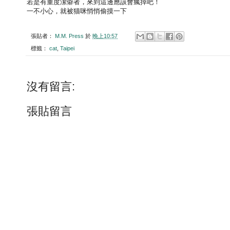
若是有重度潔僻者，來到這邊應該會瘋掉吧！
一不小心，就被猫咪悄悄偷摸一下
張貼者：
M.M. Press
於
晚上10:57
標籤：
cat
,
Taipei
沒有留言:
張貼留言