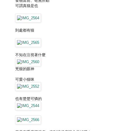
食物當前、亳無所動
可謂真猫是也
到處都有猫
不知在注視著什麼
兇狠的眼神
可愛小猫咪
也有楚楚可憐的