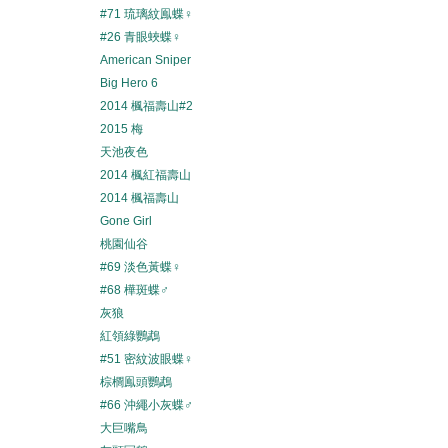
#71 琉璃紋鳯蝶♀
#26 青眼蛺蝶♀
American Sniper
Big Hero 6
2014 楓福壽山#2
2015 梅
天池夜色
2014 楓紅福壽山
2014 楓福壽山
Gone Girl
桃園仙谷
#69 淡色黃蝶♀
#68 樺斑蝶♂
灰狼
紅領綠鸚鵡
#51 密紋波眼蝶♀
棕櫚鳯頭鸚鵡
#66 沖繩小灰蝶♂
大巨嘴鳥