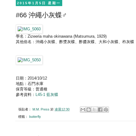
2015年1月5日 星期一
#66 沖繩小灰蝶♂
學名：Zizeeria maha okinawana (Matsumura, 1929)
其他俗名：沖繩小灰蝶、酢漿灰蝶、酢醬灰蝶、大和小灰蝶、柞灰蝶
日期：2014/10/12
地點：石門水庫
保育等級：普通種
參考資料：
L45-1 藍灰蝶
張貼者：
M.M. Press
於
凌晨12:30
標籤：
butterfly